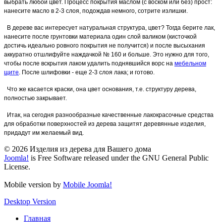
выбрать любой цвет. Процесс покрытия маслом (с воском или без) прост:
нанесите масло в 2-3 слоя, подождав немного, сотрите излишки.
В дереве вас интересует натуральная структура, цвет? Тогда берите лак,
нанесите после грунтовки материала один слой валиком (кисточкой
достичь идеально ровного покрытия не получится) и после высыхания
аккуратно отшлифуйте наждачкой № 160 и больше. Это нужно для того,
чтобы после вскрытия лаком удалить поднявшийся ворс на
мебельном
щите
. После шлифовки - еще 2-3 слоя лака; и готово.
Что же касается краски, она цвет основания, т.е. структуру дерева,
полностью закрывает.
Итак, на сегодня разнообразные качественные лакокрасочные средства
для обработки поверхностей из дерева защитят деревянные изделия,
придадут им желаемый вид.
© 2026 Изделия из дерева для Вашего дома
Joomla!
is Free Software released under the GNU General Public
License.
Mobile version by
Mobile Joomla!
Desktop Version
Главная