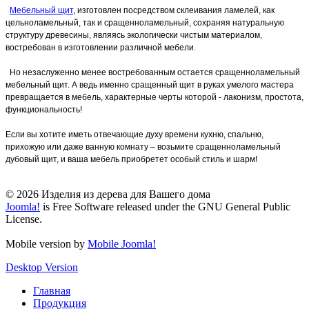
Мебельный щит
, изготовлен посредством склеивания ламелей, как
цельноламельный, так и сращенноламельный, сохраняя натуральную
структуру древесины, являясь экологически чистым материалом,
востребован в изготовлении различной мебели.
Но незаслуженно менее востребованным остается сращенноламельный
мебельный щит. А ведь именно сращенный щит в руках умелого мастера
превращается в мебель, характерные черты которой - лаконизм, простота,
функциональность!
Если вы хотите иметь отвечающие духу времени кухню, спальню,
прихожую или даже ванную комнату – возьмите сращенноламельный
дубовый щит, и ваша мебель приобретет особый стиль и шарм!
© 2026 Изделия из дерева для Вашего дома
Joomla!
is Free Software released under the GNU General Public
License.
Mobile version by
Mobile Joomla!
Desktop Version
Главная
Продукция